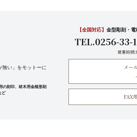
【全国対応】
金型彫刻・電
TEL.0256-33-
営業時間:
メー
が無い」をモットーに
)用の刻印、材木用金槌形刻
など
FA